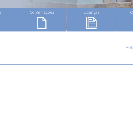
s
Confirmações
Licenças
O
Vol