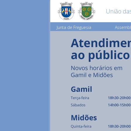
União das
Junta de Freguesia
Assembl