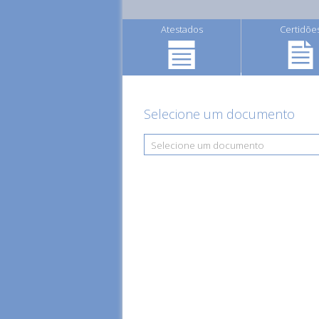
Atestados
Certidõe
Selecione um documento