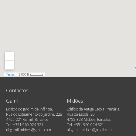
Contactos
Gamil
Midões
Edifício do Jardim de Infância,
Edifício da Antiga Escola Primária,
Rua do Loteamento do Jardim, 228
Rua da Escola, 20
4755-221 Gamil, Barcelos
4755-323 Midões, Barcelos
Tel. +351 960 024 321
Tel. +351 960 024 321
uf.gamil.midoes@gmail.com
uf.gamil.midoes@gmail.com