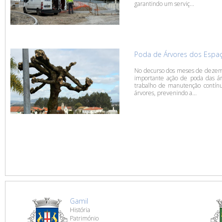
garantindo um serviç...
Poda de Árvores dos Espaç
No decurso dos meses de dezembr
importante ação de poda das ár
trabalho de manutenção contín
árvores, prevenindo a...
Gamil
História
Património