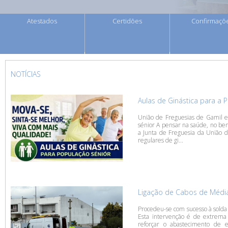
Atestados
Certidões
Confirmaçõ
NOTÍCIAS
Aulas de Ginástica para a 
União de Freguesias de Gamil e
sénior A pensar na saúde, no bem
a Junta de Freguesia da União d
regulares de gi...
Ligação de Cabos de Médi
Procedeu-se com sucesso à solda 
Esta intervenção é de extrema i
reforçar o abastecimento de e