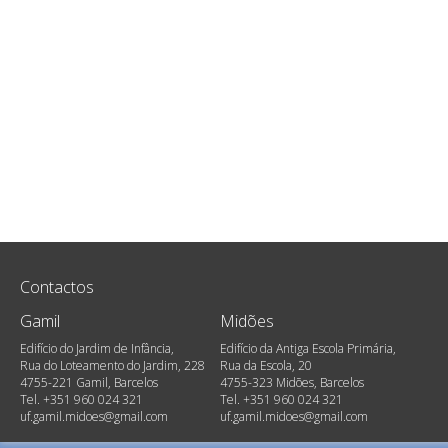
Contactos
Gamil
Midões
Edifício do Jardim de Infância,
Edifício da Antiga Escola Primária,
Rua do Loteamento do Jardim, 228
Rua da Escola, 20
4755-221 Gamil, Barcelos
4755-323 Midões, Barcelos
Tel. +351 960 024 321
Tel. +351 960 024 321
uf.gamil.midoes@gmail.com
uf.gamil.midoes@gmail.com