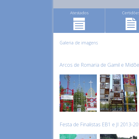
Atestados
Certidõe
Galeria de imagens
Arcos de Romaria de Gamil e Midõe
Festa de Finalistas EB1 e JI 2013-2