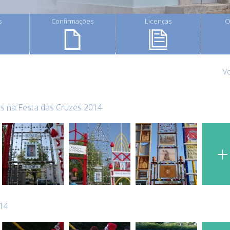
s
Confirmações
Licenças
O
Vo
s na Festa das Cruzes 2014
014