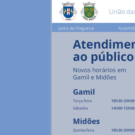
União das
Junta de Freguesia
Assembl