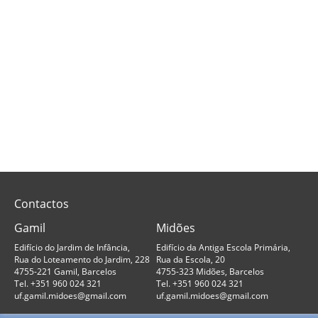
Contactos
Gamil
Midões
Edifício do Jardim de Infância,
Edifício da Antiga Escola Primária,
Rua do Loteamento do Jardim, 228
Rua da Escola, 20
4755-221 Gamil, Barcelos
4755-323 Midões, Barcelos
Tel. +351 960 024 321
Tel. +351 960 024 321
uf.gamil.midoes@gmail.com
uf.gamil.midoes@gmail.com