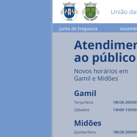
União da
Junta de Freguesia
Assembl