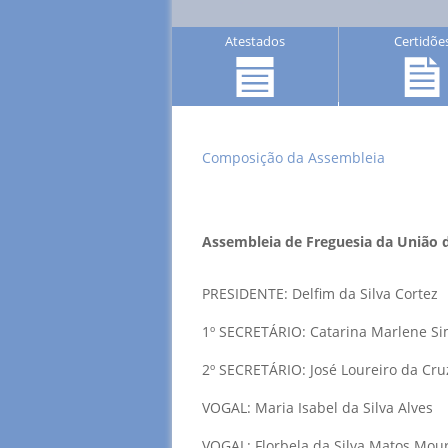
Atestados
Certidõe
Composição da Assembleia
Assembleia de Freguesia da União 
PRESIDENTE: Delfim da Silva Cortez
1º SECRETÁRIO: Catarina Marlene Si
2º SECRETÁRIO: José Loureiro da Cru
VOGAL: Maria Isabel da Silva Alves
VOGAL: Florbela da Silva Matos Mou