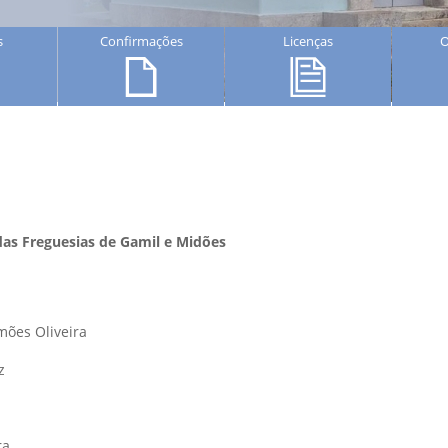
s
Confirmações
Licenças
O
das Freguesias de Gamil e Midões
mões Oliveira
z
ra